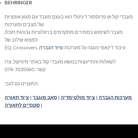
BEHRINGER
מעבדי קול או פרוססור דיגיטלי הוא בעצם מעבד עם מגוון אופציות
של מצבים ומערכות.
מעבר לשימוש בממירים מתקדמים ברזולוציות גבוהות תוכלו
למצוא שילוב של:
.
EQ ,Crossovers, עיבוד דינאמי והגנה על מערכות ו
ציוד הגברה
לשאלות והתייעצות בנושא מעבדי קול באתר מיוזיקול, צרו
קשר: 074-7035060
התעניינו גם לגבי:
מערכות הגברה
|
ציוד מולטימדיה
|
סאב מוגבר
|
ציוד תאורה
|
סטנדים לתאורה