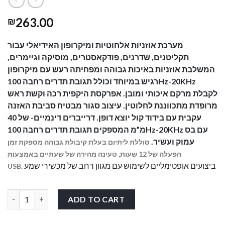
263.00
₪
מערכת אוזניות אלחוטיות ומיקרופון האידיאלי עבור
תקליטנים, שדרנים, פודקאסטרים, מוסיקה וגיימרים,
המשלבת אוזניות באיכות גבוהה ומפחיתה רעש עם מיקרופון
רגיש במיוחד וכולל תגובת תדרים רחבה 100Hz-20KHz
לקבלת מרקם איכותי ומובן. אפרקסת היקפית רכה וקשת ראש
מרופדת מתכווננת לחלוטין.
עיצוב סגור מבטיח סביבת האזנה
עקבית עם בידוד קול יוצא דופן.
דרייברים דינמיים- של 40
מ”מ המספקים תגובת תדרים רחבה 100Hz-20KHz עם בס
עמוק ועשיר.
סוללת ליתיום בעלת קיבולת גבוהה מספקת זמן
הפעלה של 12 שעות,
טעינה מהירה של שעתיים באמצעות
ביצועים
אופטימליים לשימוש עם מגוון רחב של מכשירי שמע
USB.
אוזניות אלחוטיות עם מיקרופוןBEHRINGER BB-560M quantity
ADD TO CART