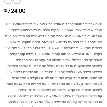
724.00
₪
GO TWIN מאפשר את החופש להקליט אודיו וכלי נגינה איכותי בכל
מקום ובכל עת באמצעות מכשירי PC / MAC, אנדרואיד ומכשירי
אפל הניידים באמצעות סט כבלי החיבור שמגיעים עם המכשיר.
כעת
ניתן להקליט כל דבר עם כל מכשיר מותאם.
תיהנו מהקלטת שמע
וכלי נגינה ברזולוציה של
128KHz/24Bit ברורות ומקצועיות בחבילה
GO TWIN מכיל 2 כניסות קומבו XLR/PL לקדם
ניידת קומפקטית.
מגבר נקי במיוחד של יצרן קונסולות המיקסר עטורת הפרסים
היוקרתי Midas לחיבור מיקרופוןנים או כלי נגינה. וכולל מתח פנטום
48V למיקרופוני קונדנסר. 2 ווסת עוצמת כניסה GAIN בעיצוב פיידר
מסתובב, נורות
אינדיקציה בזמן אמת לסיגנל וקליפ שמאפשרים
לשלוט במדויק על עוצמת ההקלטה. יציאת אוזניות סטריאו עם ווסת
עוצמה בחיבור 3.5 מ”מ. יציאת MIDI לחיבור מכשירים כגון:
קונטרולרים, מקלדות שליטה באמצעות 2 כבלים יעודיים 2.5 מ”מ ל
DIN5, המכשיר פועל האמצעות 2 סוללות AA או ניתן לחברו למקור