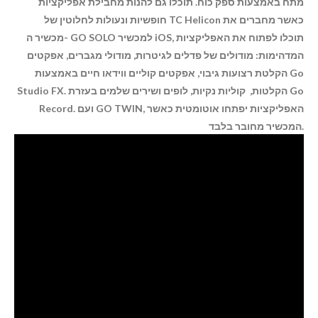
מתח באמצעות ספק כוח. תוכלו גם ל
הנות מחבילת אפליקציות
חופשיות ונעולות לחלוטין של TC Helicon כאשר מחברים את
מכשיר ה- GO SOLO למכשיר iOS, תוכלו לפתוח את האפליקציות
המדהימות: מודולים של פדלים לגיטרות, מודולי מגברים, אפקטים
הקלטת
רצועות גיבוי, אפקטים קוליים ווידאו חיים באמצעות Go
הקלטות, קוליות נקיות, לופים ושירים שלמים בעזרת Go
Studio FX.
ו
עם GO TWIN, האפליקציות יפתחו אוטומטית כאשר
Record.
המכשיר מחובר בלבד.