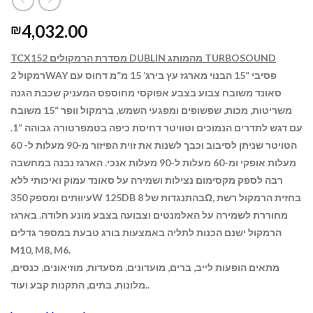
4,032.00
₪
TCX152 מסדרת הרמקולים DUBLIN מהמותג TURBOSOUND
רמקול 2WAY פסיבי “15 הבנוי מארגז עץ בירג’ 15 מ”מ דחוס עם
סאונד משובח צבוע בצבע אפוקסי מחוספס המעניק שכבת הגנה
משריטות, מכות, שפשופים ומפגעי השמש, ברמקול וופר “15 משובח
עם דגש לתדרים הנמוכים וטוויטר דחיסת כיפה בטמפרטורה גבוהה “1.
הטויטר שניתן לסיבוב וכבך לשנות את זוית הפיזור מ-90 מעלות ל- 60
מעלות אופקי ומ-60 מעלות ל-90 מעלות אנכי. הארגז נבנה במחשבה
רבה לספק מקסימום נצילות ושמירה על סאונד עמוק ואיכותי ללא
Ω, בחזית הרמקול רשת
עיוותים ומספק 350W 125DB בהתנגדות של
8
מחוררת לשמירה על האלמנטים וצבועה בצבע מונע חלודה. בארגז
הרמקול ישנם הכנות לתליה באמצעות בורג טבעת במספר גדלים
M10, M8, M6.
מתאים הופעות לייב, ברים, מועדונים, מסעדות, מוזיאונים, כנסים,
מלונות, בתים, התקנות קבע ועוד..