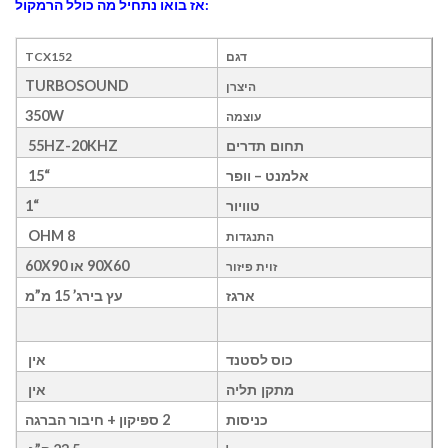
אז בואו נתחיל מה כולל הרמקול:
דגם
TCX152
TURBOSOUND
היצרן
350W
עוצמה
55HZ-20KHZ
תחום תדרים
אלמנט – וופר
“15
“1
טוויור
8 OHM
התנגדות
90X60 או 60X90
זוית פיזור
ארגז
עץ בירג’ 15 מ”מ
כוס לסטנד
אין
אין
מתקן תליה
כניסות
2 ספיקון + חיבור הברגה