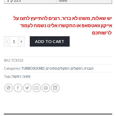
23.5 ק”ג
משקל
יש שאלות, משהו לא ברור, רוצים להתייעץ לחצו על
אייקון וואטסאפ
או התקשרו אלינו נשמח לעמוד
לרשותכם
רמקול פסיבי "15 להתקנות TURBOSOUND TCX152 quantity
ADD TO CART
SKU:
TCX152
הגברה
,
רמקולים
,
רמקולים פסיביים
,
TURBOSOUND
Categories:
פסיבי
,
רמקול
Tags: