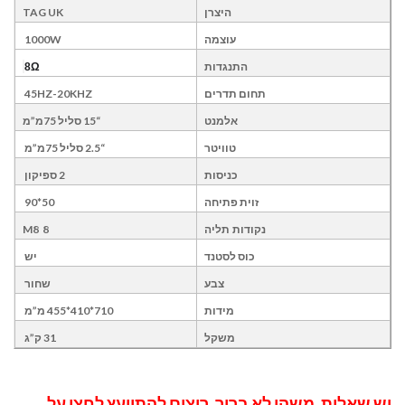
TAG UK
היצרן
עוצמה
1000W
התנגדות
Ω
8
תחום תדרים
45HZ-20KHZ
“15 סליל 75מ”מ
אלמנט
טוויטר
“2.5 סליל 75מ”מ
2 ספיקון
כניסות
זוית פתיחה
50*90
8 M8
נקודות תליה
כוס לסטנד
יש
צבע
שחור
מידות
710*410*455 מ”מ
31 ק”ג
משקל
יש שאלות, משהו לא ברור, רוצים להתייעץ לחצו על