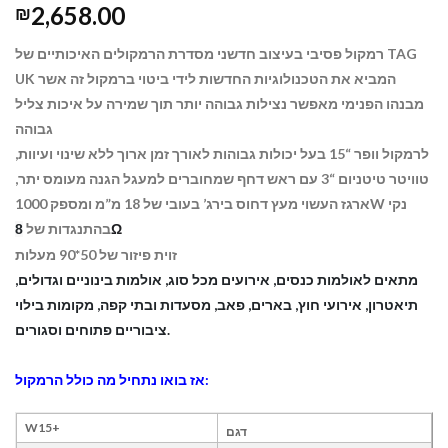
2,658.00
₪
רמקול פסיבי בעיצוב חדשני מסדרת הרמקולים האיכותיים של TAG
UK המביא את הטכנולוגיות החדשות לידי ביטוי ברמקול זה אשר
מבנהו הפנימי מאפשר נצילות גבוהה יותר תוך שמירה על איכות צליל
גבוהה
לרמקול וופר “15 בעל יכולות גבוהות לאורך זמן ארוך ללא שינוי ועיוות,
טוויטר טיטניום “3 עם ראש דחף שמחוברים למעגל הגנה מעומס יתר,
ארגז העשוי מעץ דחוס בירג’ בעובי של 18 מ”מ ומספק
1000W נקי
בהתנגדות של
8
Ω
זוית פיזור של 50*90 מעלות
מתאים לאולמות כנסים, אירועים מכל סוג, אולמות בינוניים וגדולים,
תיאטרון, אירועי חוץ, בארים, פאב, מסעדות ובתי קפה, מקומות בילוי
ציבוריים פתוחים וסגורים.
אז בואו נתחיל מה כולל הרמקול:
+W15
דגם