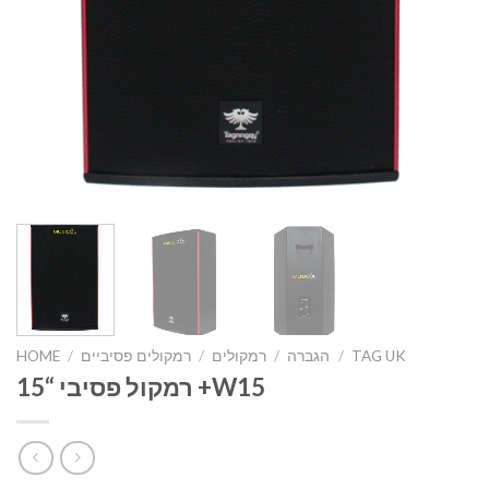
TAG UK
/
הגברה
/
רמקולים
/
רמקולים פסיביים
/
HOME
רמקול פסיבי “15 +W15