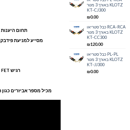
באורך 3 מטר KLOTZ
KT-CJ300
₪
0.00
כבל סטריאו RCA-RCA
תחום היענות חלק מ-50 הרץ
באורך 3 מטר KLOTZ
KT-CC300
עקומת ק Cardioid, מסייע למניעת פידבקים
₪
120.00
כבל סטריאו PL-PL
באורך 3 מטר KLOTZ
KT-JJ300
מעגל ראש נטול שנאי, רכיב FET רגיש
₪
0.00
מכיל מספר אביזרים כגון תיק נשיאה ומחזיק מיקרופון