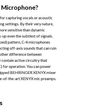
r Microphone?
 for capturing vocals or acoustic
ing settings. By their very nature,
ore sensitive than dynamic
up even the subtlest of signals.
aped) pattern, C-4 microphones
cting off-axis sounds that can ruin
nother difference between
contain active circuitry that
 for operation. You can power
uipped
BEHRINGER
XENYX mixer
tate-of-the-art XENYX mic preamps.
s