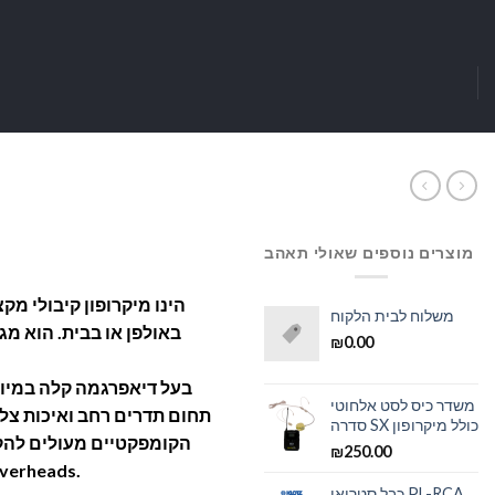
מוצרים נוספים שאולי תאהב
משלוח לבית הלקוח
באולפן או בבית. הוא מגי
₪
0.00
משדר כיס לסט אלחוטי
תחום תדרים רחב ואיכות צליל
סדרה SX כולל מיקרופון
הקומפקטיים מעולים להקל
₪
250.00
פסנתר, וכמוכן כמ- Overheads.
כבל סטריאו PL-RCA