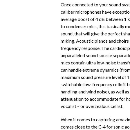
Once connected to your sound syste
caliber microphones have exception
average boost of 4 dB between 1 k
to condenser mics, this basically me
sound, that will give the perfect s
miking. Acoustic pianos and choirs w
frequency response. The cardioid 
unparalleled sound source separati
mics contain ultra low-noise transf
can handle extreme dynamics (from
maximum sound pressure level of 13
switchable low-frequency rolloff to
handling and wind noise), as well a
attenuation to accommodate for hot 
vocalist – or overzealous cellist.
When it comes to capturing amazing
comes close to the C-4 for sonic acc