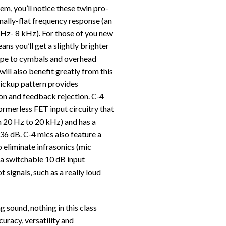
m, you’ll notice these twin pro-
ally-flat frequency response (an
Hz- 8 kHz). For those of you new
ans you’ll get a slightly brighter
hape to cymbals and overhead
ill also benefit greatly from this
pickup pattern provides
on and feedback rejection. C-4
ormerless FET input circuitry that
 20 Hz to 20 kHz) and has a
6 dB. C-4 mics also feature a
 eliminate infrasonics (mic
s a switchable 10 dB input
signals, such as a really loud
 sound, nothing in this class
uracy, versatility and