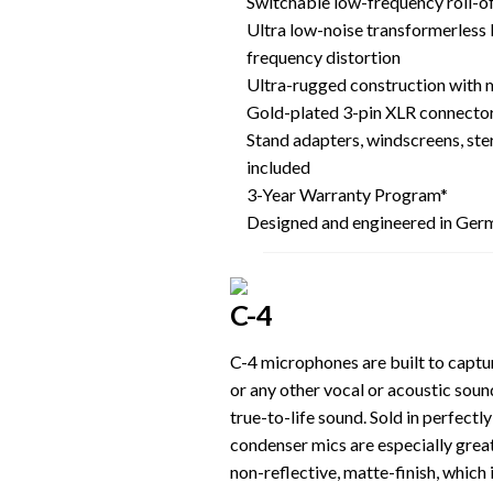
Switchable low-frequency roll-of
Ultra low-noise transformerless 
frequency distortion
Ultra-rugged construction with 
Gold-plated 3-pin XLR connector 
Stand adapters, windscreens, ste
included
3-Year Warranty Program*
Designed and engineered in Ger
C-4
C-4 microphones are built to captur
or any other vocal or acoustic soun
true-to-life sound. Sold in perfect
condenser mics are especially great
non-reflective, matte-finish, which i