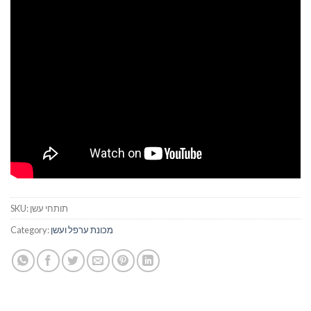
תותחי עשן
SKU:
מכונת ערפל ועשן
Category: