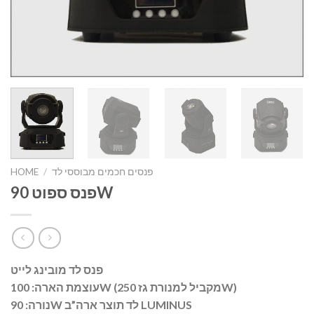
פנסים חכמים מבוססי לד
/
HOME
פנס ספוט 90W
פנס לד מובינג לייט
עוצמת הארה: 100W (מקביל למנורת גז 250W)
נורה: 90W לד תוצר ארה”ב LUMINUS