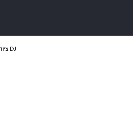
מחברים LIDGE,ציוד DJ