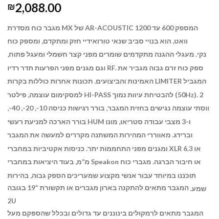
2,088.00
₪
מגבר כוח מסדרת MX של AR-ACOUSTIC המספק 600 עד 1200
וואט,
הוא בנויי סביב שנאי טורואידיי חזק ומתקדם, ומספק כוח
נקי.
מעגלי ההגנה מתקדמים שומרים מפני קצר חשמלי ומעגל פתוח,
ספק כוח זרם גבוה מגביר את
וגם מגנים מפני הפרעות תדר רדיו RF.
האמינות והביצועים.
תכונות אחרות כוללות בקרות LIMITER המגביל
למסקימום עוצמה, פילטר HI-PASS להבטיחת עיוות נמוך (50Hz). 2
ווסתי עוצמה נגישים בחזית המגבר, בורר רגישות כניסה 10-, 20-, 40-,
בורר הארכה למניעת רעשי HUM ו-3 מצבי עבודה סטריאו, מונו
וברידג.
מאווררי המהירות המשתנה מקררים למעשה את המגבר
ומגנים מפני התחממות יתר.
כניסות אקטיביות במחברי XLR או 6.3
מ”מ, בעוד היציאות במחברי Speakon או חיבור הברגה. מגברי כוח
תוכננו במיוחד עבור אנשי מקצוע שמעריכים הספק גבוה, בהירות
המגבר מתאים להתקנה בארון מגברים או תקשורת “19 בגובה
שמע.
2U
המגבר מתאים לרמקולים בינוננים עד גדולים ובכלל שהספקם מעל