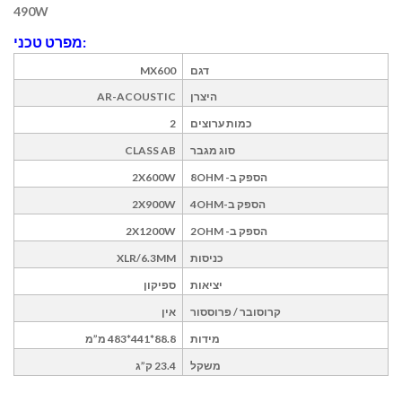
490W
מפרט טכני:
דגם
MX600
היצרן
AR-ACOUSTIC
כמות ערוצים
2
סוג מגבר
CLASS AB
הספק ב-
8OHM
2X600W
הספק ב-
OHM
4
2X900W
הספק ב-
OHM
2
2X1200W
כניסות
XLR/6.3MM
יציאות
ספיקון
קרוסובר / פרוססור
אין
מידות
88.8*441*483 מ”מ
משקל
23.4 ק”ג