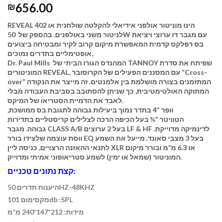
656.00
₪
REVEAL 402 הינו מוניטור אולפני אידיאלי להקלטה שולחנית או
לניטור משני באולפנים. בהספק של 50W עם מגבר דו ערוצי ויציאת
בס רפלקס קדמית המאפשרת מיקום קרוב לקיר ומבטיחה ביצועים
אופטימליים בתדרים נמוכים,
Dr. Paul Mills המהנדס הגורו הביתי של TANNOY שפיתח את סדרת
המוניטורים REVEAL, עם המסננים הפעילים של הקרוסובר “Cross-
over” המתזמנים בצורה מושלמת בין אלמנטים. זה מייצר את הנקודה
המתוקה האולטימטיבית, כך שניתן להסתובב בסביבת העבודה מבלי
לאבד את הדמיית הסטריאו של המיקס.
וופר “4 בתדר נמוך ביעילות גבוהה לתגובת בס ממושכת,
הטוויטר “
¾
בעל הכיפה הרכה לצלילים קריסטליים בתדירות
גבוהה. מגבר CLASS A/B בעל 2 ערוצים LF & HF לדינמיקה מדוייקת.
ווסת עוצמה שלצידו בורר EQ בעל 3 מצבי סאונד. מי
יעל את השמע
לתנאי ההאזנה הרצויים, כניסה ליין XLR או 6.3 מ”מ ובורר מיקום
המוניטור (שמאל או ימין) לשמע סטריאופוני אמיתי ומדוייק.
קצת נתונים טכניים:
היענות תדרים 50HZ-48KHZ
מקסימום 101db :SPL
מידות: 212*147*240 מ”מ