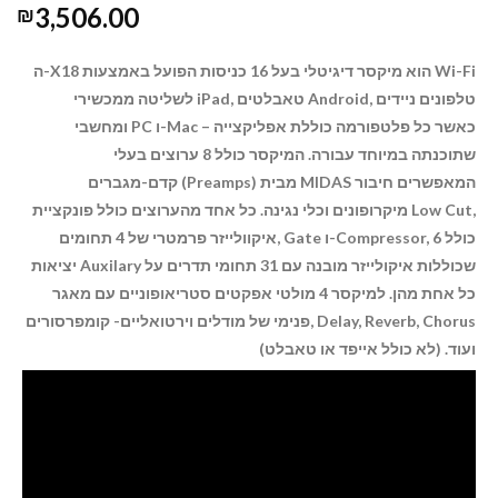
3,506.00
₪
ה-X18 הוא מיקסר דיגיטלי בעל 16 כניסות הפועל באמצעות Wi-Fi
Android, טלפונים ניידים
לשליטה ממכשירי iPad, טאבלטים
ומחשבי PC ו-Mac – כאשר כל פלטפורמה כוללת אפליקצייה
שתוכנתה
במיוחד עבורה. המיקסר כולל 8 ערוצים בעלי
קדם-מגברים (Preamps) מבית MIDAS המאפשרים חיבור
מיקרופונים וכלי נגינה. כל אחד מהערוצים כולל פונקציית Low Cut,
איקוולייזר פרמטרי של 4 תחומים, Gate ו-Compressor, כולל 6
יציאות Auxilary שכוללות איקולייזר מובנה עם 31 תחומי תדרים על
כל אחת מהן. למיקסר 4 מולטי אפקטים סטריאופוניים עם מאגר
פנימי של מודלים וירטואליים- קומפרסורים, Delay, Reverb, Chorus
ועוד. (לא כולל אייפד או טאבלט)