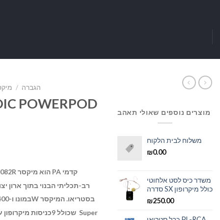
הגברה
/
מיקס
מוצרים נוספים שאולי תאהב
משלוח לבית הלקוח
₪
0.00
משדר כיס לסט אלחוטי
רב-תכליתי הבנוי בתוך ארון יצ
סדרה SX כולל מיקרופון
סטריאו מובנה בהספק של 800W במונו ו-400W בסטריאו.
המיקסר
₪
250.00
שכולל 9
כבל סטריאו PL-RCA