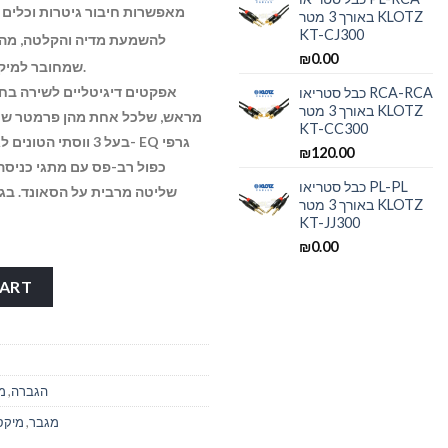
Hi-Z מאפשרות חיבור גיטרות וכלים אחרים, ו-3 
באורך 3 מטר KLOTZ
KT-CJ300
₪
0.00
שמחובר למיקסר להתקן אחסון דיסק און קיי רגיל.
כבל סטריאו RCA-RCA
באורך 3 מטר KLOTZ
מראש, שלכל אחת מהן פרמטר שני
KT-CC300
EQ בעל 3 ווסתי הטונים לגבוהים, מיד ונמוכים
₪
120.00
כפול רב-פס עם מתגי כניסה 
כבל סטריאו PL-PL
שליטה מרבית על הסאונד.
באורך 3 מטר KLOTZ
KT-JJ300
₪
0.00
מיקסר מגבר quantity
CART
הגברה
,
מ
מגבר
,
מיקס