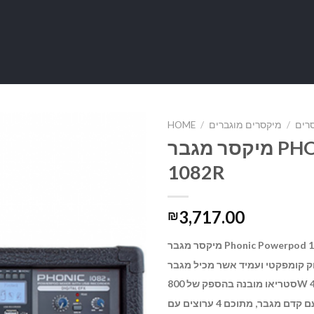
רים
/
מיקסרים מוגברים
/
HOME
מיקסר מגבר PHOIC POWERPOD
1082R
3,717.00
₪
מיקסר מגבר Phonic Powerpod 1082R הוא מיקסר PA קדמי
וק קומפקטי ועמיד אשר מכיל
מגבר
כניסות מיקרופון עם קדם מגבר, מתוכם 4 ערוצים עם Super