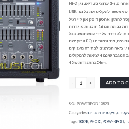
ערוצי סטריאו.
נגן
USB להשמעת מדיה והקלטה, מה שמאפשר להקליט את כל מה
אפקטים דיגיטליים לשירה בחדות גבוהה עם 16 תוכניות מוגדרות
תן להגדרה על ידי המשתמש.
בכל
ו- EQ גרפי
ערוץ ישנו
/ יציאה הניתנים לבחירה מעניקים
בגב המגבר שינם 4 יציאות לרמקולים
בהתנגדות של 4Ohm.
PHOIC POWERPOD 1082R 
ADD TO 
SKU:
POWERPOD 1082R
יקסרים
,
מיקסרים מוגברים
Categories:
ר
,
POWERPOD
,
PHOIC
,
1082R
Tags: