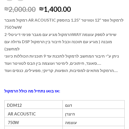
2,000.00
1,400.00
₪
₪
רמקול מוגבר AR ACOUSTIC לרמקול וופר “12 וטוויטר “1.25 בהספק
של 750W
הרמקול מגיע עם מגבר פנימי דיגיטלי 2WAY שיודע לספק עוצמה
גדולה עם DSP מובנה ( מגיע עם תוכנה וכבל חיבור בין הרמקול
למחשב)
ניתן ע”י חיבור המחשב לרמקול לתכנת עד 9 תוכניות הכוללות כיווני
סאונד, חיתוכים, לימיטר ועוצמה בין הבס לטוויטר ועוד….
הרמקול מתאים למסיבות, הופעות, קריוקי, מפעילים, כנסים ועוד….
אז בואו נתחיל מה כולל הרמקול:
דגם
DDM12
היצרן
AR ACOUSTIC
עוצמה
750W