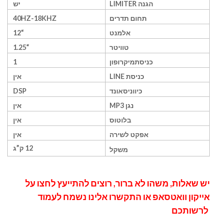
הגנה
LIMITER
יש
תחום תדרים
40HZ-18KHZ
אלמנט
“12
טוויטר
“1.25
כניסתמיקרופון
1
כניסת
LINE
אין
כיווניסאונד
DSP
נגן
MP3
אין
בלוטוס
אין
אפקט לשירה
אין
12 ק”ג
משקל
יש שאלות, משהו לא ברור, רוצים להתייעץ לחצו על
אייקון וואטסאפ
או התקשרו אלינו נשמח לעמוד
לרשותכם