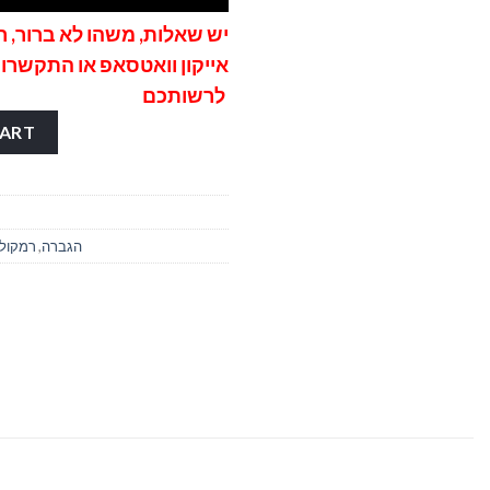
יש שאלות, משהו לא ברור, ר
אייקון וואטסאפ
או התקשרו 
לרשותכם
רמקול מו
CART
הגברה
,
רמקולי