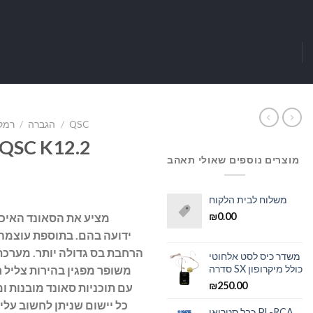
QSC
/
הגברה
/
רמק
רמקול מוגבר “12 SC K12.2
מוצרים נוספים שאולי תאהב
משלוח לבית הלקוח
₪
0.00
משדר כיס לסט אלחוטי
סדרה SX כולל מיקרופון
₪
250.00
עם תוכניות סאונד מובנות 
כל יישום שניתן לחשוב על
כבל סטריאו PL-RCA