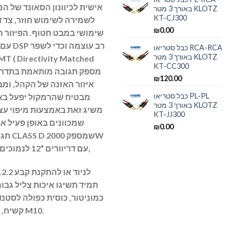
אישית לכיוונון הסאונד של ה
באורך 3 מטר KLOTZ
KT-CJ300
לשמירה לשימוש חוזר, צד ד
₪
0.00
שימושי במבט חטוף. הפיזור ה
כבל סטריאו RCA-RCA
באורך 3 מטר KLOTZ
KT-CC300
₪
120.00
איזור האזנה של הקהל, ומבט
כבל סטריאו PL-PL
מבטיח שהרמקול יפעל באו
באורך 3 מטר KLOTZ
משיג זאת באמצעות מיפוי עצ
KT-JJ300
₪
0.00
תגובת
עם דריוורים “12 לנמוכים, “1.4 לגבוהים, יעיל וקל משקל,
תמיד תשיגו איכות צליל גבו
כמוניטור, כוסית כפולה לסטנד 
מארז ABS קשיח, ניתן לתליה ע”י ברגי M10.