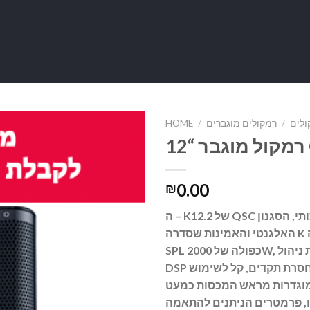
ולים
/
רמקולים מוגברים
/
HOME
Q
0.00
₪
ה – K12.2 של QSC מציע את הסאונד האיכותי, הסגנון
האלגנטי והאמינות שסדרה K ידועה בהם. בתוספת עוצמה
SPL כפולה של 2000W, הרחבת בס גדולה יותר. מערכת ניהול
DSP משופר מפגין בהירות צליל חסרת תקדים, קל לשימוש
ומוגדרות מראש המכסות כמעט
יו, פרמטרים הניתנים להתאמה