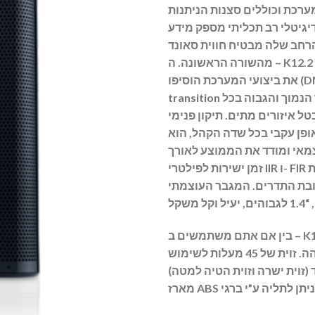
מערכת וכוללים סצנות הניתנות
יגיטלי רב תכליתי מספק מידע
רחב שלה מבטיח חווית סאונד
מהשורה הראשונה. ה – K12.2 עם DSP רב עוצמה וכדי לשפר
את ביצועי המערכת הוסיפו (DMT ( Directivity Matched
transition מספק תגובה מותאמת בתדר הנמוך והגבוה בכל
ל איזורים מתים. תיקון פנימי
פן עקבי בכל שדה הקהל, הוא
מאי ומודד את הממוצע לאורך
זמן ישירות לפילטרי IIR ו- FIR שמכוונים באופן פעיל את
 התדרים. המגבר העוצמתי CLASS D שמספק 2000W
בין אם אתם משתמשים ב – K12.2 לניוד או להתקנת קבע
הה.
זוית של 45 מעלות לשימוש
(זוית ישרה וזוית הטיה למטה)