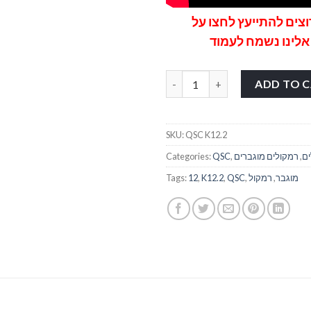
וצים להתייעץ לחצו על
אלינו נשמח לעמוד
גבר "12 QSC K12.2 quantity
ADD TO 
SKU:
QSC K12.2
ם
,
רמקולים מוגברים
,
QSC
Categories:
מוגבר
,
רמקול
,
QSC
,
K12.2
,
12
Tags: