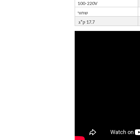
100-220V
שחור
17.7 ק”ג