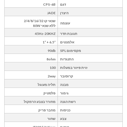
דגם
CPS-6B
היצרן
JADE
שנאי קו 2/4/8/16/32
עוצמה
ללא שנאי 80W
תגובת תדר
45Hz-20KHZ
אלמנטים
“6.5 + “1
מקסימום
SPL
90db
התנגדות
8ohm
זוית פיזור במעלות
100
קרוסובר
2way
מבנה
תליה מעוגל
גימור
פלסטיק
רשת הגנה
מחורר בצבע הרמקול
כניסות
מחבר פריק
צבע
שחור