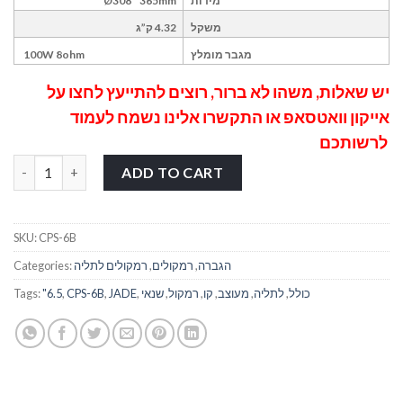
מידות
Ø308 * 365mm
משקל
4.32 ק”ג
מגבר מומלץ
100W 8ohm
יש שאלות, משהו לא ברור, רוצים להתייעץ לחצו על
אייקון וואטסאפ
או התקשרו אלינו נשמח לעמוד
לרשותכם
רמקול מעוצב לתליה "6.5 כולל שנאי קו JADE CPS-6B quantity
ADD TO CART
SKU:
CPS-6B
הגברה
,
רמקולים
,
רמקולים לתליה
Categories:
כולל
,
לתליה
,
מעוצב
,
קו
,
רמקול
,
שנאי
,
JADE
,
CPS-6B
,
"6.5
Tags: