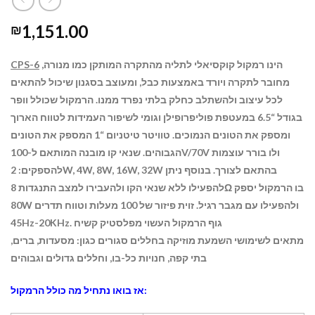
1,151.00
₪
הינו רמקול קוקסיאלי לתליה מהתקרה המותקן כמו מנורה,
CPS-6
מחובר לתקרה ויורד באמצעות כבל, ומעוצב בסגנון שיכול להתאים
לכל עיצוב ולהשתלב כחלק בלתי נפרד ממנו. הרמקול שכולל וופר
בגודל “6.5 במעטפת פוליפרופילן וגומי לשיפור העמידות לטווח הארוך
ומספק את הטונים הנמוכים. טוויטר טיטניום “1 המספק את הטונים
הגבוהים. שנאי קו מובנה המותאם ל-100V/70V ולו בורר עוצמות
להספקים: 2W, 4W, 8W, 16W, 32W בהתאם לצורך. בנוסף ניתן
להפעילו ללא שנאי הקו ולהעבירו למצב התנגדות
8Ω בו הרמקול יספק
80W ולהפעילו עם מגבר רגיל.
זוית פיזור של 100 מעלות וטווח תדרים
45Hz-20KHz. גוף הרמקול העשוי מפלסטיק קשיח
מתאים לשימושי השמעת מוזיקה בחללים סגורים כגון: מסעדות, ברים,
בתי קפה, חנויות כל-בו, וחללים גדולים וגבוהים
אז בואו נתחיל מה כולל הרמקול: