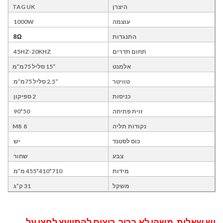
TAG UK
היצרן
עוצמה
1000W
התנגדות
Ω
8
תחום תדרים
45HZ-20KHZ
“15 סליל 75מ”מ
אלמנט
טוויטר
“2.5 סליל 75מ”מ
2 ספיקון
כניסות
זוית פתיחה
50*90
8 M8
נקודות תליה
כוס לסטנד
יש
צבע
שחור
מידות
710*410*455 מ”מ
31 ק”ג
משקל
יש שאלות, משהו לא ברור, רוצים להתייעץ לחצו על