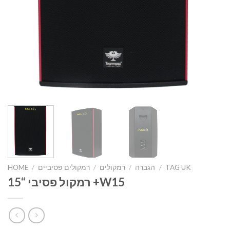
TAG UK
/
הגברה
/
רמקולים
/
רמקולים פסיביים
/
HOME
רמקול פסיבי “15 +W15