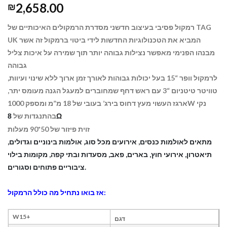
2,658.00
₪
רמקול פסיבי בעיצוב חדשני מסדרת הרמקולים האיכותיים של TAG
UK המביא את הטכנולוגיות החדשות לידי ביטוי ברמקול זה אשר
מבנהו הפנימי מאפשר נצילות גבוהה יותר תוך שמירה על איכות צליל
גבוהה
לרמקול וופר “15 בעל יכולות גבוהות לאורך זמן ארוך ללא שינוי ועיוות,
טוויטר טיטניום “3 עם ראש דחף שמחוברים למעגל הגנה מעומס יתר,
ארגז העשוי מעץ דחוס בירג’ בעובי של 18 מ”מ ומספק
1000W נקי
בהתנגדות של
8
Ω
זוית פיזור של 50*90 מעלות
מתאים לאולמות כנסים, אירועים מכל סוג, אולמות בינוניים וגדולים,
תיאטרון, אירועי חוץ, בארים, פאב, מסעדות ובתי קפה, מקומות בילוי
ציבוריים פתוחים וסגורים.
אז בואו נתחיל מה כולל הרמקול:
+W15
דגם