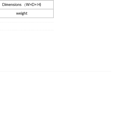
Dimensions （W×D× H)
weight