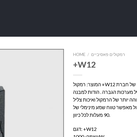
HOME
/
רמקולים פאסיביים
+W12
המוצר: רמקול +W12 מסדרת הרמקולים של חברת TAG UK
 מערכות הגברה . הודות למבנה
הה יותר של הרמקול ואיכות צליל
ל מאפשר טווח שמע מינימלי של
90 מעלות לכל כיוון.
דגם: +W12
עוצמה: 1000W