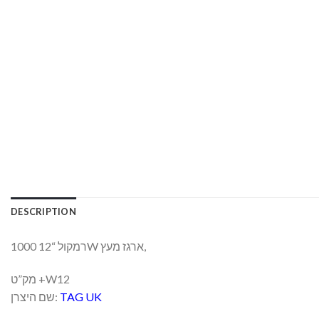
DESCRIPTION
רמקול “12 1000W ארגז מעץ,
מק”ט +W12
שם היצרן:
TAG UK