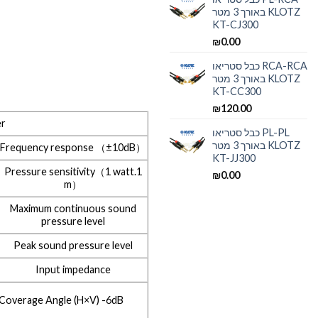
באורך 3 מטר KLOTZ
KT-CJ300
₪
0.00
כבל סטריאו RCA-RCA
באורך 3 מטר KLOTZ
KT-CC300
₪
120.00
er
כבל סטריאו PL-PL
באורך 3 מטר KLOTZ
Frequency response （±10dB）
KT-JJ300
Pressure sensitivity（1 watt.1
₪
0.00
m）
Maximum continuous sound
pressure level
Peak sound pressure level
Input impedance
Coverage Angle (H×V) -6dB