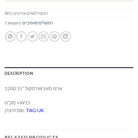
רמקול לאולם אירועים
SKU:
רמקולים פאסיביים
Category:
DESCRIPTION
רמקול “15 1200W ארגז מעץ
מק”ט +W15
TAG UK
שם היצרן:
RELATED PRODUCTS