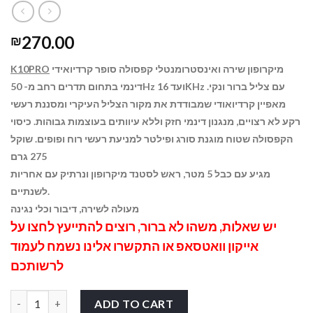
270.00
₪
מיקרופון שירה ואינסטרומנטלי קפסולה סופר קרדיואידי
K10PRO
דינמי בתחום תדרים רחב מ- 50Hz ועד 16KHz עם צליל ברור ונקי.
מאפיין קרדיואודי שמבודדת את מקור הצליל העיקרי ומסננת רעשי
רקע לא רצויים, מנגנון דינמי חזק וללא עיוותים בעוצמות גבוהות. כיסוי
הקפסולה שטוח מוגנת סורג ופילטר למניעת רעשי רוח ופופים. שוקל
275 גרם
מגיע עם כבל 5 מטר, ראש לסטנד מיקרופון ונרתיק עם אחריות
לשנתיים.
מעולה לשירה, דיבור וכלי נגינה
יש שאלות, משהו לא ברור, רוצים להתייעץ לחצו על
אייקון וואטסאפ
או התקשרו אלינו נשמח לעמוד
לרשותכם
ון דינמי לשירה וכלים אקוסטיים AR ACOUSTIC K10PRO quantity
ADD TO CART